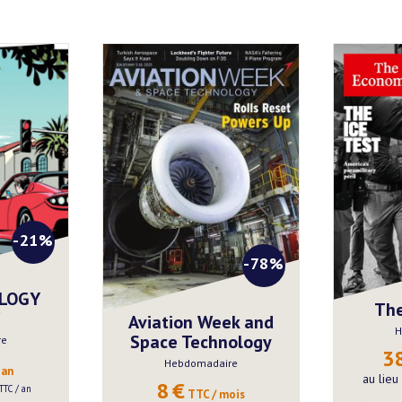
-21%
-78%
OLOGY
The
Aviation Week and
H
Space Technology
re
3
Hebdomadaire
 an
au lie
8
€
 TTC / an
 TTC / mois