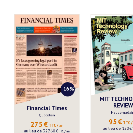
-16%
MIT TECHN
REVIEW
Financial Times
Hebdomadai
Quotidien
95
€
275
€
 TTC /
 TTC / an
au lieu de
120
€
au lieu de
327,60
€
 TTC / an