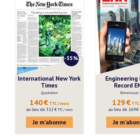
-55%
International New York
Engineering
Times
Record E
Quotidien
Bimensuel
140
€
129
€
 TTC / mois
 TTC 
au lieu de
312
€
au lieu de
169
€
 TTC / mois
Je m'abonne
Je m'abo