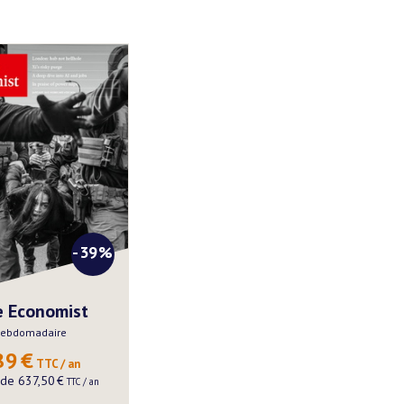
-39%
 Economist
ebdomadaire
89
€
 TTC / an
u de
637,50
€
 TTC / an