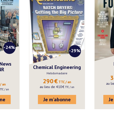
-24%
-29%
 News
Chemical Engineering
NR
Hebdomadaire
3
290
€
 TTC / an
au l
/ an
au lieu de
410
€
 TTC / an
 TTC / an
nne
Je m'abonne
Je