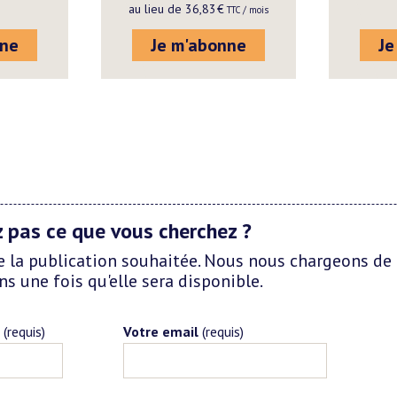
au lieu de
36,83
€
 TTC / mois
nne
Je m'abonne
Je
 pas ce que vous cherchez ?
e la publication souhaitée. Nous nous chargeons de 
s une fois qu'elle sera disponible.
(requis)
Votre email
(requis)