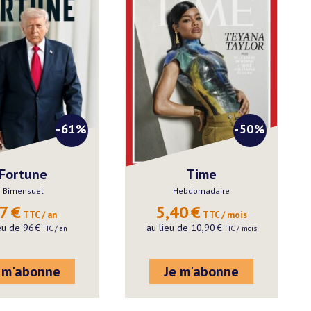
-61%
-50%
Fortune
Time
Bimensuel
Hebdomadaire
7
€
5,40
€
 TTC / an
 TTC / mois
ieu de
96
€
au lieu de
10,90
€
 TTC / an
 TTC / mois
 m'abonne
Je m'abonne