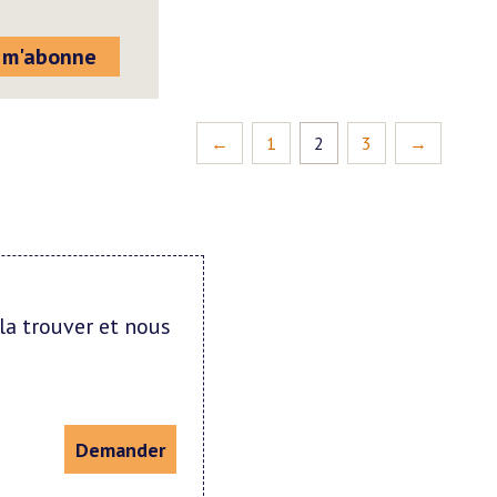
 m'abonne
←
1
2
3
→
la trouver et nous