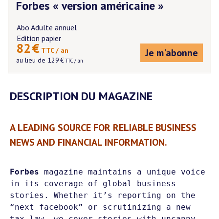
Forbes « version américaine »
Abo Adulte annuel
Edition papier
82
€
 TTC / an
Je m'abonne
au lieu de
129
€
 TTC / an
DESCRIPTION DU MAGAZINE
A LEADING SOURCE FOR RELIABLE BUSINESS
NEWS AND FINANCIAL INFORMATION.
Forbes
 magazine maintains a unique voice 
in its coverage of global business 
stories. Whether it’s reporting on the 
“next facebook” or scrutinizing a new 
tax law, we cover stories with uncanny 