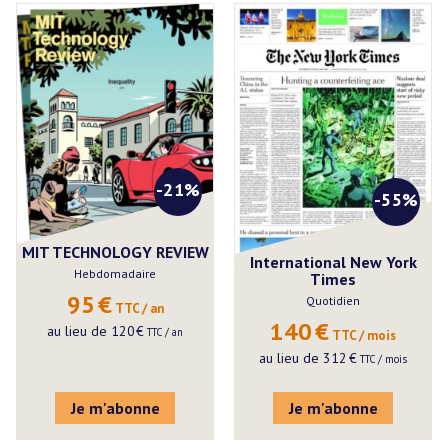
-21%
-55%
MIT TECHNOLOGY REVIEW
International New York
Hebdomadaire
Times
95
€
Quotidien
 TTC / an
140
€
au lieu de
120
€
 TTC / an
 TTC / mois
au lieu de
312
€
 TTC / mois
Je m'abonne
Je m'abonne