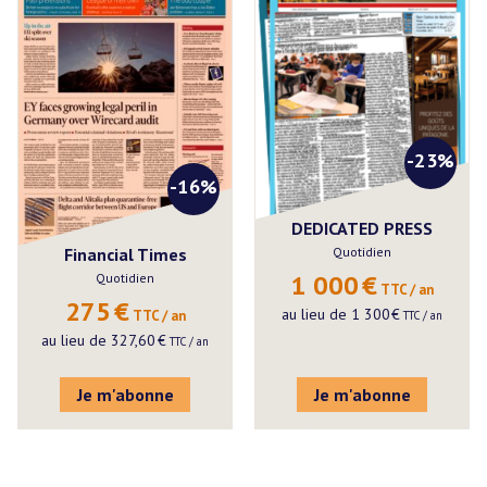
-23%
-16%
DEDICATED PRESS
Financial Times
Quotidien
1 000
€
Quotidien
 TTC / an
275
€
au lieu de
1 300
€
 TTC / an
 TTC / an
au lieu de
327,60
€
 TTC / an
Je m'abonne
Je m'abonne