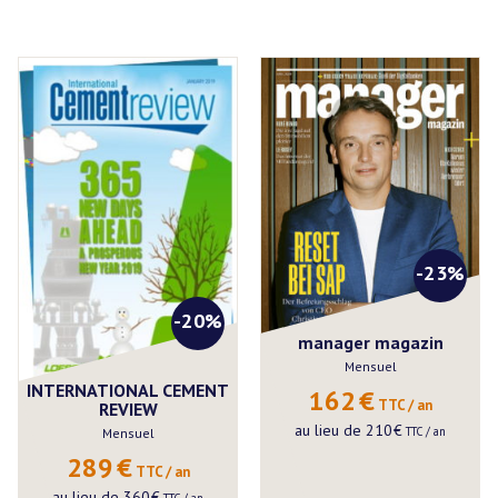
-23%
-20%
manager magazin
Mensuel
INTERNATIONAL CEMENT
162
€
 TTC / an
REVIEW
au lieu de
210
€
 TTC / an
Mensuel
289
€
 TTC / an
au lieu de
360
€
 TTC / an