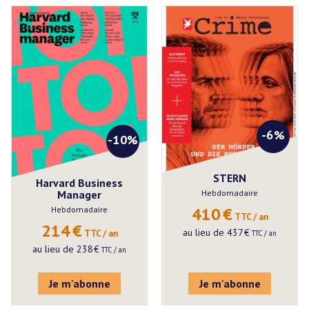
-6%
-10%
STERN
Harvard Business
Manager
Hebdomadaire
410
€
Hebdomadaire
 TTC / an
214
€
au lieu de
437
€
 TTC / an
 TTC / an
au lieu de
238
€
 TTC / an
Je m'abonne
Je m'abonne